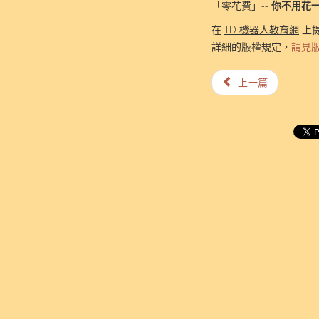
「零花費」--
你不用花
在
TD 機器人教育網
上
詳細的版權規定，
請見
上一篇