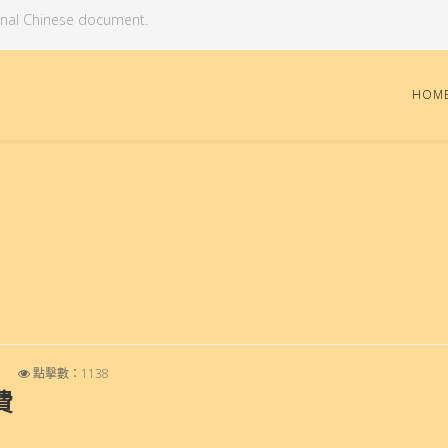
ginal Chinese document.
HOM
點擊數：1138
費